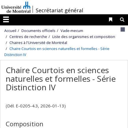
Passer
/
Secrétariat général
au
contenu
Liens 
R
Menu
N
Accueil
Documents officiels
Vade-mecum
Centres de recherche
Liste des organismes et composition
Chaires à l'Université de Montréal
Chaire Courtois en sciences naturelles et formelles - Série
Distinction IV
Chaire Courtois en sciences
naturelles et formelles - Série
Distinction IV
(Dél. E-0205-4.3, 2026-01-13)
Composition