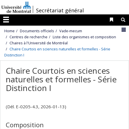
Passer
/
Secrétariat général
au
contenu
Liens 
R
Menu
N
Home
Documents officiels
Vade-mecum
Centres de recherche
Liste des organismes et composition
Chaires à l'Université de Montréal
Chaire Courtois en sciences naturelles et formelles - Série
Distinction I
Chaire Courtois en sciences
naturelles et formelles - Série
Distinction I
(Dél. E-0205-4.3, 2026-01-13)
Composition