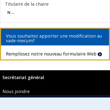
Titulaire de la chaire
N ...
Vous souhaitez apporter une modification au
vade-mecum?
Remplissez notre nouveau formulaire Web
Secrétariat général
Nous joindre
Pavillon Roger-Gaudry
2900, boulevard Édouard-Montpetit
Bureau Y-100-1