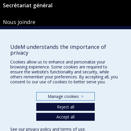
Secrétariat général
Nous joindre
Pavillon Roger-Gaudry
2900, boulevard Édouard-Montpetit
Bureau Y-100-1
UdeM understands the importance of
Montréal (Québec) H3T 1J4
privacy
Courriel :
secretariat-general@umontreal.ca
Cookies allow us to enhance and personalize your
browsing experience. Some cookies are required to
Admission
ensure the website’s functionality and security, while
others remember your preferences. By accepting all, you
Plan du site
consent to our use of cookies to better serve you.
Accessibilité
Manage cookies
>
Plan du campus
Accès au portail sécurisé du Secrétariat général
Reject all
Recherche dans le vade-mecum
Accept all
See our
privacy policy
and
terms of use
.