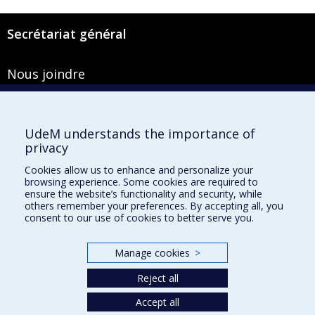
Secrétariat général
Nous joindre
Pavillon Roger-Gaudry
2900, boulevard Édouard-Montpetit
Bureau Y-100-1
UdeM understands the importance of
Montréal (Québec) H3T 1J4
privacy
Courriel :
secretariat-general@umontreal.ca
Cookies allow us to enhance and personalize your
browsing experience. Some cookies are required to
Admission
ensure the website’s functionality and security, while
others remember your preferences. By accepting all, you
Plan du site
consent to our use of cookies to better serve you.
Accessibilité
Manage cookies
>
Plan du campus
Accès au portail sécurisé du Secrétariat général
Reject all
Recherche dans le vade-mecum
Accept all