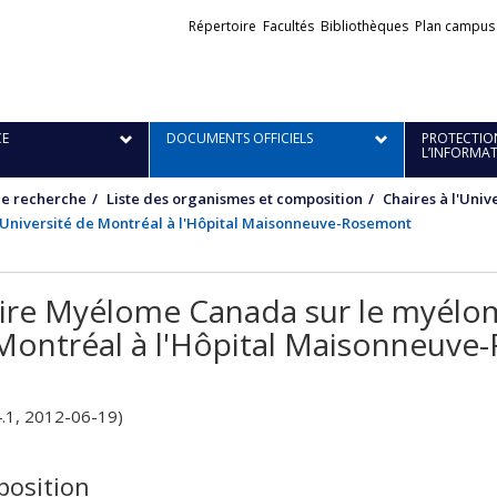
Liens
Répertoire
Facultés
Bibliothèques
Plan campus
externes
E
DOCUMENTS OFFICIELS
PROTECTION
L’INFORMA
de recherche
Liste des organismes et composition
Chaires à l'Univ
'Université de Montréal à l'Hôpital Maisonneuve-Rosemont
ire Myélome Canada sur le myélome
Montréal à l'Hôpital Maisonneuv
4.1, 2012-06-19)
osition