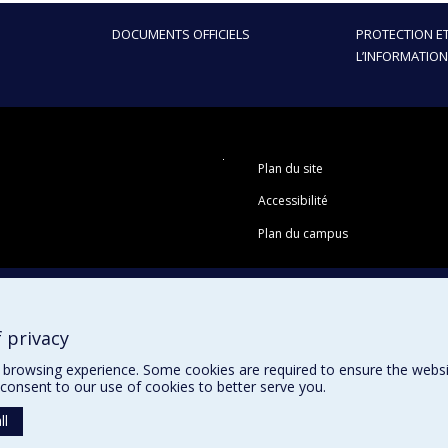
DOCUMENTS OFFICIELS
PROTECTION ET
L’INFORMATION
Plan du site
Accessibilité
Plan du campus
 privacy
browsing experience. Some cookies are required to ensure the website’
consent to our use of cookies to better serve you.
ll