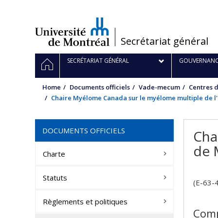
Passer
au
contenu
/
Secrétariat général
Navigation
HOME
SECRÉTARIAT GÉNÉRAL
GOUVERNANC
principale
Home
Documents officiels
Vade-mecum
Centres 
Chaire Myélome Canada sur le myélome multiple de l
DOCUMENTS OFFICIELS
Cha
de 
Charte
Statuts
(E-63-
Règlements et politiques
Comp