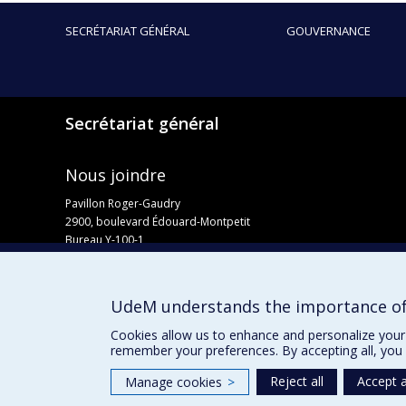
SECRÉTARIAT GÉNÉRAL
GOUVERNANCE
Secrétariat général
Nous joindre
Pavillon Roger-Gaudry
2900, boulevard Édouard-Montpetit
Bureau Y-100-1
Montréal (Québec) H3T 1J4
Courriel :
secretariat-general@umontreal.ca
UdeM understands the importance of
Admission
Cookies allow us to enhance and personalize your 
remember your preferences. By accepting all, you 
Reject all
Accept a
Manage cookies
>