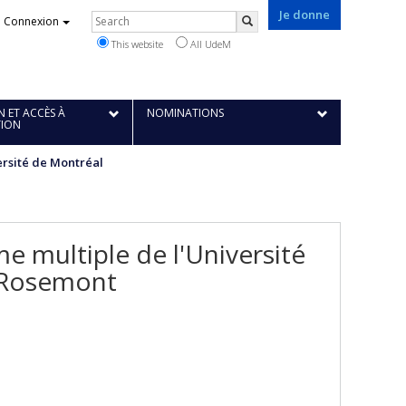
Je donne
Rechercher
Connexion
Search
This website
All UdeM
 ET ACCÈS À
NOMINATIONS
TION
ersité de Montréal
 multiple de l'Université
e-Rosemont