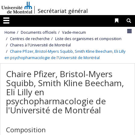
Passer
/
Secrétariat général
au
contenu
Liens 
R
Menu
N
Home
Documents officiels
Vade-mecum
Centres de recherche
Liste des organismes et composition
Chaires à l'Université de Montréal
Chaire Pfizer, Bristol-Myers Squibb, Smith Kline Beecham, Eli Lilly
en psychopharmacologie de l'Université de Montréal
Chaire Pfizer, Bristol-Myers
Squibb, Smith Kline Beecham,
Eli Lilly en
psychopharmacologie de
l'Université de Montréal
Composition