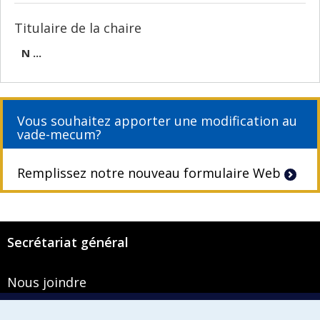
Titulaire de la chaire
N ...
Vous souhaitez apporter une modification au
vade-mecum?
Remplissez notre nouveau formulaire Web
Secrétariat général
Nous joindre
Pavillon Roger-Gaudry
2900, boulevard Édouard-Montpetit