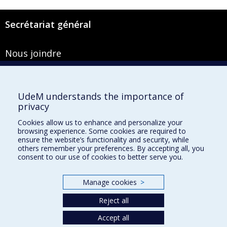
Secrétariat général
Nous joindre
Pavillon Roger-Gaudry
2900, boulevard Édouard-Montpetit
Bureau Y-100-1
UdeM understands the importance of
Montréal (Québec) H3T 1J4
privacy
Courriel :
secretariat-general@umontreal.ca
Cookies allow us to enhance and personalize your
browsing experience. Some cookies are required to
Admission
ensure the website’s functionality and security, while
others remember your preferences. By accepting all, you
Plan du site
consent to our use of cookies to better serve you.
Accessibilité
Manage cookies
>
Plan du campus
Accès au portail sécurisé du Secrétariat général
Reject all
Recherche dans le vade-mecum
Accept all