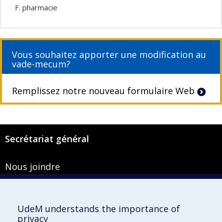
F. pharmacie
Vous souhaitez apporter une modification au
vade-mecum?
Remplissez notre nouveau formulaire Web
Secrétariat général
Nous joindre
Pavillon Roger-Gaudry
2900, boulevard Édouard-Montpetit
Bureau Y-100-1
UdeM understands the importance of
Montréal (Québec) H3T 1J4
privacy