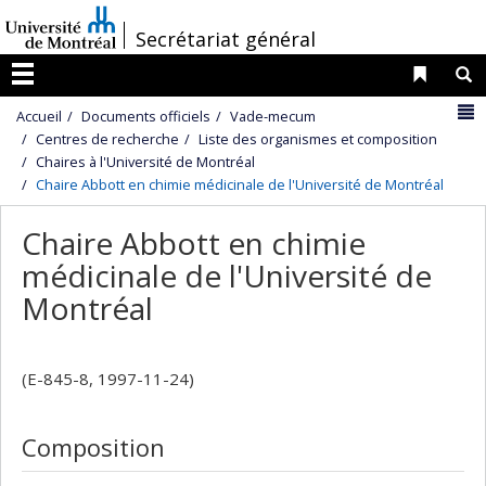
Passer
/
Secrétariat général
au
contenu
Liens 
R
Menu
N
Accueil
Documents officiels
Vade-mecum
Centres de recherche
Liste des organismes et composition
Chaires à l'Université de Montréal
Chaire Abbott en chimie médicinale de l'Université de Montréal
Chaire Abbott en chimie
médicinale de l'Université de
Montréal
(E-845-8, 1997-11-24)
Composition