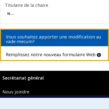
Titulaire de la chaire
N ...
Vous souhaitez apporter une modification au
vade-mecum?
Remplissez notre nouveau formulaire Web
Secrétariat général
Nous joindre
Pavillon Roger-Gaudry
2900, boulevard Édouard-Montpetit