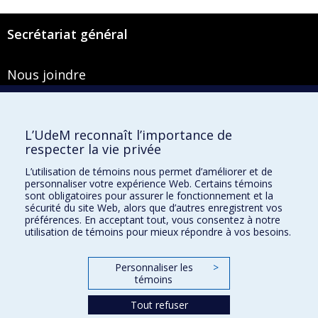
Secrétariat général
Nous joindre
Pavillon Roger-Gaudry
2900, boulevard Édouard-Montpetit
Bureau Y-100-1
L’UdeM reconnaît l’importance de
Montréal (Québec) H3T 1J4
respecter la vie privée
Courriel :
secretariat-general@umontreal.ca
L’utilisation de témoins nous permet d’améliorer et de
personnaliser votre expérience Web. Certains témoins
Admission
sont obligatoires pour assurer le fonctionnement et la
sécurité du site Web, alors que d’autres enregistrent vos
Plan du site
préférences. En acceptant tout, vous consentez à notre
utilisation de témoins pour mieux répondre à vos besoins.
Accessibilité
Plan du campus
Personnaliser les
>
Accès au portail sécurisé du Secrétariat général
témoins
Recherche dans le vade-mecum
Tout refuser