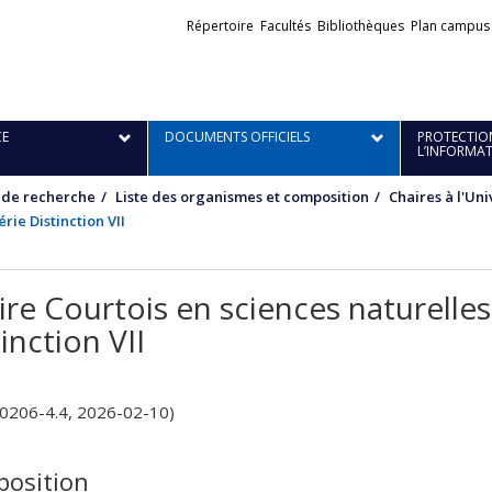
Liens
Répertoire
Facultés
Bibliothèques
Plan campus
externes
E
DOCUMENTS OFFICIELS
PROTECTION
L’INFORMA
 de recherche
Liste des organismes et composition
Chaires à l'Un
rie Distinction VII
ire Courtois en sciences naturelles 
inction VII
-0206-4.4, 2026-02-10)
osition