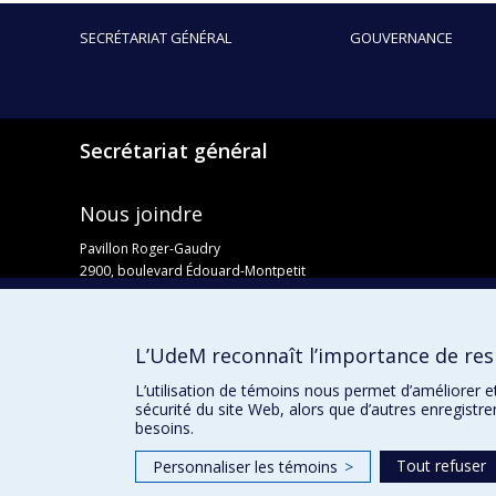
SECRÉTARIAT GÉNÉRAL
GOUVERNANCE
Secrétariat général
Nous joindre
Pavillon Roger-Gaudry
2900, boulevard Édouard-Montpetit
Bureau Y-100-1
Montréal (Québec) H3T 1J4
Courriel :
secretariat-general@umontreal.ca
L’UdeM reconnaît l’importance de resp
Admission
L’utilisation de témoins nous permet d’améliorer e
sécurité du site Web, alors que d’autres enregistr
besoins.
Tout refuser
Personnaliser les témoins
>