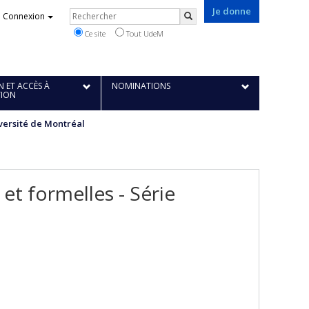
Je donne
Rechercher
Connexion
Rechercher
Ce site
Tout UdeM
 ET ACCÈS À
NOMINATIONS
TION
iversité de Montréal
et formelles - Série