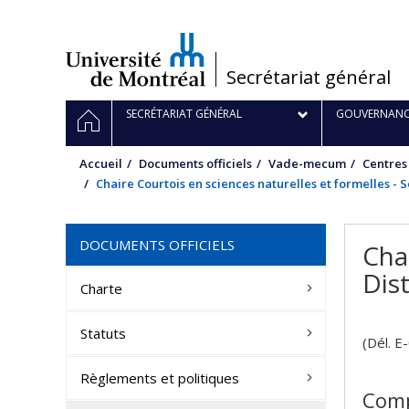
Passer
au
contenu
/
Secrétariat général
Navigation
ACCUEIL
SECRÉTARIAT GÉNÉRAL
GOUVERNANC
principale
Accueil
Documents officiels
Vade-mecum
Centres
Chaire Courtois en sciences naturelles et formelles - Sé
DOCUMENTS OFFICIELS
Cha
Dist
Charte
Statuts
(Dél. E
Règlements et politiques
Comp