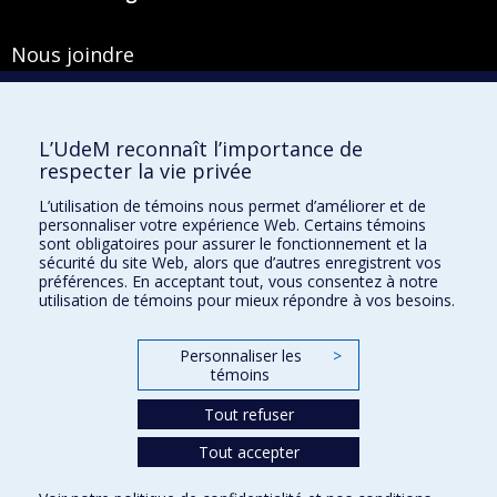
Nous joindre
Pavillon Roger-Gaudry
2900, boulevard Édouard-Montpetit
Bureau Y-100-1
L’UdeM reconnaît l’importance de
Montréal (Québec) H3T 1J4
respecter la vie privée
Courriel :
secretariat-general@umontreal.ca
L’utilisation de témoins nous permet d’améliorer et de
personnaliser votre expérience Web. Certains témoins
Admission
sont obligatoires pour assurer le fonctionnement et la
sécurité du site Web, alors que d’autres enregistrent vos
Plan du site
préférences. En acceptant tout, vous consentez à notre
utilisation de témoins pour mieux répondre à vos besoins.
Accessibilité
Plan du campus
Personnaliser les
>
Accès au portail sécurisé du Secrétariat général
témoins
Recherche dans le vade-mecum
Tout refuser
Tout accepter
Confidentialité