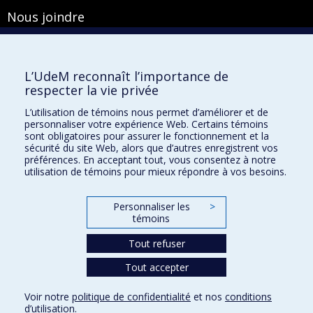
Nous joindre
Pavillon Roger-Gaudry
2900, boulevard Édouard-Montpetit
Bureau Y-100-1
L’UdeM reconnaît l’importance de
Montréal (Québec) H3T 1J4
respecter la vie privée
Courriel :
secretariat-general@umontreal.ca
L’utilisation de témoins nous permet d’améliorer et de
personnaliser votre expérience Web. Certains témoins
Admission
sont obligatoires pour assurer le fonctionnement et la
sécurité du site Web, alors que d’autres enregistrent vos
Plan du site
préférences. En acceptant tout, vous consentez à notre
utilisation de témoins pour mieux répondre à vos besoins.
Accessibilité
Plan du campus
Personnaliser les
>
Accès au portail sécurisé du Secrétariat général
témoins
Recherche dans le vade-mecum
Tout refuser
Tout accepter
Confidentialité
Voir notre
politique de confidentialité
et nos
conditions
Conditions d’utilisation
d’utilisation
.