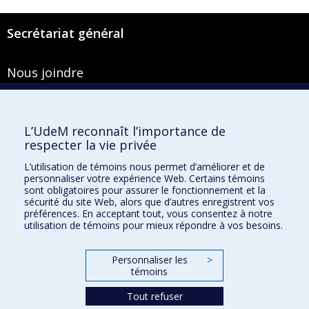
Secrétariat général
Nous joindre
Pavillon Roger-Gaudry
2900, boulevard Édouard-Montpetit
Bureau Y-100-1
L’UdeM reconnaît l’importance de
Montréal (Québec) H3T 1J4
respecter la vie privée
Courriel :
secretariat-general@umontreal.ca
L’utilisation de témoins nous permet d’améliorer et de
personnaliser votre expérience Web. Certains témoins
Admission
sont obligatoires pour assurer le fonctionnement et la
sécurité du site Web, alors que d’autres enregistrent vos
Plan du site
préférences. En acceptant tout, vous consentez à notre
utilisation de témoins pour mieux répondre à vos besoins.
Accessibilité
Plan du campus
Personnaliser les
>
Accès au portail sécurisé du Secrétariat général
témoins
Recherche dans le vade-mecum
Tout refuser