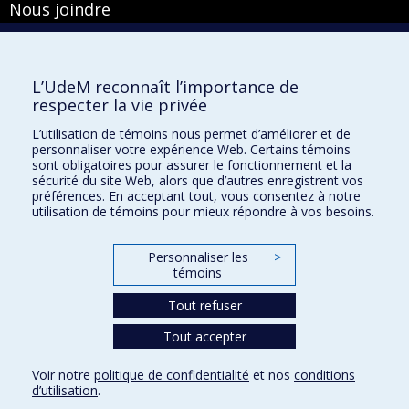
Nous joindre
Pavillon Roger-Gaudry
2900, boulevard Édouard-Montpetit
Bureau Y-100-1
L’UdeM reconnaît l’importance de
Montréal (Québec) H3T 1J4
respecter la vie privée
Courriel :
secretariat-general@umontreal.ca
L’utilisation de témoins nous permet d’améliorer et de
personnaliser votre expérience Web. Certains témoins
Admission
sont obligatoires pour assurer le fonctionnement et la
sécurité du site Web, alors que d’autres enregistrent vos
Plan du site
préférences. En acceptant tout, vous consentez à notre
utilisation de témoins pour mieux répondre à vos besoins.
Accessibilité
Plan du campus
Personnaliser les
>
Accès au portail sécurisé du Secrétariat général
témoins
Recherche dans le vade-mecum
Tout refuser
Tout accepter
Confidentialité
Voir notre
politique de confidentialité
et nos
conditions
Conditions d’utilisation
d’utilisation
.
Paramètres des témoins