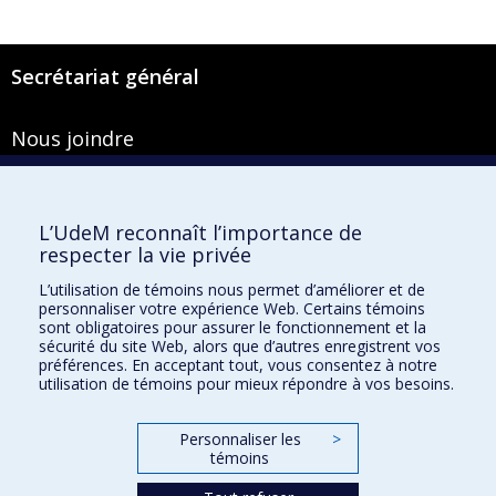
Secrétariat général
Nous joindre
Pavillon Roger-Gaudry
2900, boulevard Édouard-Montpetit
Bureau Y-100-1
L’UdeM reconnaît l’importance de
Montréal (Québec) H3T 1J4
respecter la vie privée
Courriel :
secretariat-general@umontreal.ca
L’utilisation de témoins nous permet d’améliorer et de
personnaliser votre expérience Web. Certains témoins
Admission
sont obligatoires pour assurer le fonctionnement et la
sécurité du site Web, alors que d’autres enregistrent vos
Plan du site
préférences. En acceptant tout, vous consentez à notre
utilisation de témoins pour mieux répondre à vos besoins.
Accessibilité
Plan du campus
Personnaliser les
>
Accès au portail sécurisé du Secrétariat général
témoins
Recherche dans le vade-mecum