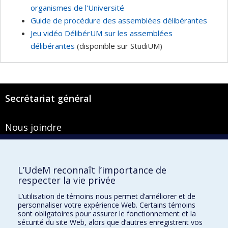
organismes de l'Université
Guide de procédure des assemblées délibérantes
Jeu vidéo DélibérUM sur les assemblées
délibérantes
(disponible sur StudiUM)
Secrétariat général
Nous joindre
Pavillon Roger-Gaudry
2900, boulevard Édouard-Montpetit
Bureau Y-100-1
L’UdeM reconnaît l’importance de
Montréal (Québec) H3T 1J4
respecter la vie privée
Courriel :
secretariat-general@umontreal.ca
L’utilisation de témoins nous permet d’améliorer et de
personnaliser votre expérience Web. Certains témoins
Admission
sont obligatoires pour assurer le fonctionnement et la
sécurité du site Web, alors que d’autres enregistrent vos
Plan du site