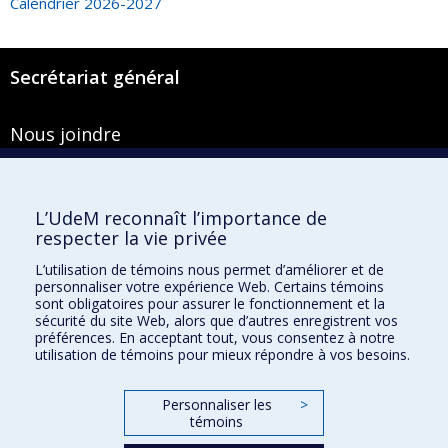
Calendrier 2026-2027
Secrétariat général
Nous joindre
Pavillon Roger-Gaudry
2900, boulevard Édouard-Montpetit
Bureau Y-100-1
L’UdeM reconnaît l’importance de
Montréal (Québec) H3T 1J4
respecter la vie privée
Courriel :
secretariat-general@umontreal.ca
L’utilisation de témoins nous permet d’améliorer et de
personnaliser votre expérience Web. Certains témoins
Admission
sont obligatoires pour assurer le fonctionnement et la
sécurité du site Web, alors que d’autres enregistrent vos
Plan du site
préférences. En acceptant tout, vous consentez à notre
utilisation de témoins pour mieux répondre à vos besoins.
Accessibilité
Plan du campus
Personnaliser les
>
témoins
Accès au portail sécurisé du Secrétariat général