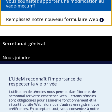
Vous souhaitez apporter une modification au
vade-mecum?
Remplissez notre nouveau formulaire Web
Secrétariat général
Nous joindre
Pavillon Roger-Gaudry
2900, boulevard Édouard-Montpetit
Bureau Y-100-1
L’UdeM reconnaît l’importance de
Montréal (Québec) H3T 1J4
respecter la vie privée
Courriel :
secretariat-general@umontreal.ca
L’utilisation de témoins nous permet d’améliorer et de
personnaliser votre expérience Web. Certains témoins
Admission
sont obligatoires pour assurer le fonctionnement et la
sécurité du site Web, alors que d’autres enregistrent vos
Plan du site
préférences. En acceptant tout, vous consentez à notre