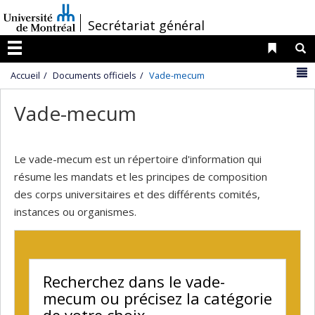
Passer
/
Secrétariat général
au
contenu
Liens 
R
Menu
N
Accueil
Documents officiels
Vade-mecum
Vade-mecum
Le vade-mecum est un répertoire d'information qui
résume les mandats et les principes de composition
des corps universitaires et des différents comités,
instances ou organismes.
Recherchez dans le vade-
mecum ou précisez la catégorie
de votre choix