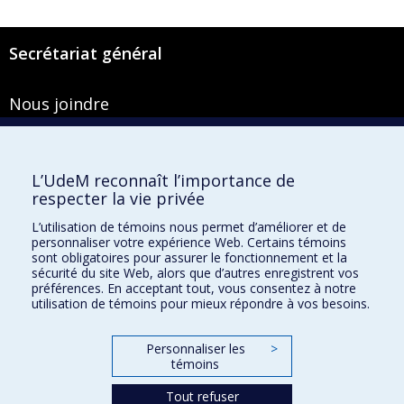
Secrétariat général
Nous joindre
Pavillon Roger-Gaudry
2900, boulevard Édouard-Montpetit
Bureau Y-100-1
L’UdeM reconnaît l’importance de
Montréal (Québec) H3T 1J4
respecter la vie privée
Courriel :
secretariat-general@umontreal.ca
L’utilisation de témoins nous permet d’améliorer et de
personnaliser votre expérience Web. Certains témoins
Admission
sont obligatoires pour assurer le fonctionnement et la
sécurité du site Web, alors que d’autres enregistrent vos
Plan du site
préférences. En acceptant tout, vous consentez à notre
utilisation de témoins pour mieux répondre à vos besoins.
Accessibilité
Plan du campus
Personnaliser les
>
témoins
Accès au portail sécurisé du Secrétariat général
Recherche dans le vade-mecum
Tout refuser