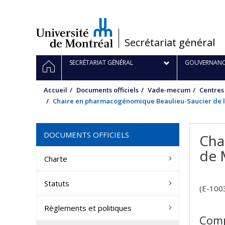
Passer
au
contenu
/
Secrétariat général
Navigation
ACCUEIL
SECRÉTARIAT GÉNÉRAL
GOUVERNANC
principale
Accueil
Documents officiels
Vade-mecum
Centres
Chaire en pharmacogénomique Beaulieu-Saucier de l
DOCUMENTS OFFICIELS
Cha
de 
Charte
Statuts
(E-100
Règlements et politiques
Comp