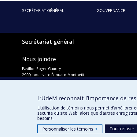
SECRÉTARIAT GÉNÉRAL
GOUVERNANCE
Secrétariat général
Nous joindre
Pavillon Roger-Gaudry
2900, boulevard Édouard-Montpetit
Bureau Y-100-1
Montréal (Québec) H3T 1J4
Courriel :
secretariat-general@umontreal.ca
L’UdeM reconnaît l’importance de resp
Admission
L’utilisation de témoins nous permet d’améliorer e
sécurité du site Web, alors que d’autres enregistr
besoins.
Tout refuser
Personnaliser les témoins
>