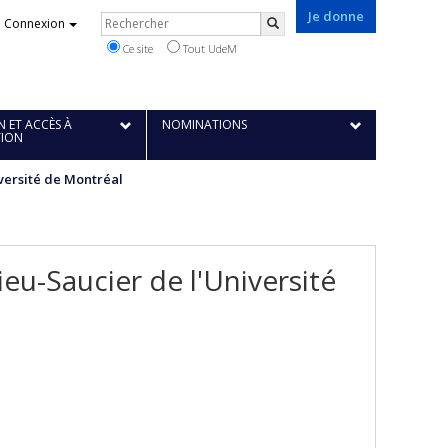
Je donne
Rechercher
Connexion
Rechercher
Ce site
Tout UdeM
 ET ACCÈS À
NOMINATIONS
TION
iversité de Montréal
u-Saucier de l'Université