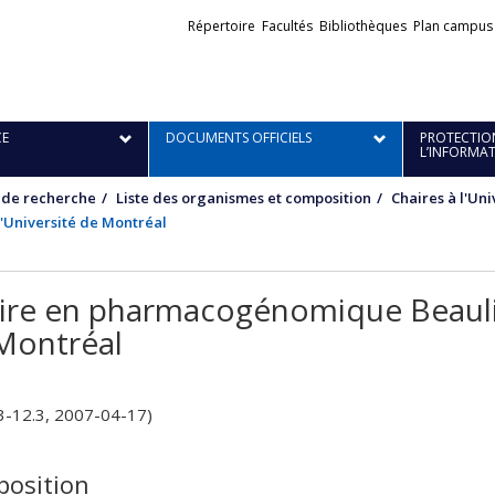
Liens
Répertoire
Facultés
Bibliothèques
Plan campus
externes
E
DOCUMENTS OFFICIELS
PROTECTION
L’INFORMA
 de recherche
Liste des organismes et composition
Chaires à l'Un
'Université de Montréal
ire en pharmacogénomique Beaulie
Montréal
3-12.3, 2007-04-17)
osition