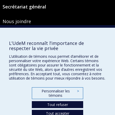
Secrétariat général
Nous joindre
Pavillon Roger-Gaudry
2900, boulevard Édouard-Montpetit
Bureau Y-100-1
L’UdeM reconnaît l’importance de
Montréal (Québec) H3T 1J4
respecter la vie privée
Courriel :
secretariat-general@umontreal.ca
L’utilisation de témoins nous permet d’améliorer et de
personnaliser votre expérience Web. Certains témoins
Admission
sont obligatoires pour assurer le fonctionnement et la
sécurité du site Web, alors que d’autres enregistrent vos
Plan du site
préférences. En acceptant tout, vous consentez à notre
utilisation de témoins pour mieux répondre à vos besoins.
Accessibilité
Plan du campus
Personnaliser les
>
Accès au portail sécurisé du Secrétariat général
témoins
Recherche dans le vade-mecum
Tout refuser
Tout accepter