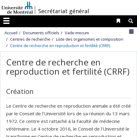
Passer
/
Secrétariat général
au
contenu
Liens 
R
Menu
N
Accueil
Documents officiels
Vade-mecum
Centres de recherche
Liste des organismes et composition
Centre de recherche en reproduction et fertilité (CRRF)
Centre de recherche en
reproduction et fertilité (CRRF)
Création
Le Centre de recherche en reproduction animale a été créé
par le Conseil de l'Université lors de sa réunion du 13 mars
1972. Ce centre est rattaché à la Faculté de médecine
vétérinaire. Le 4 octobre 2016, le Conseil de l'Université le
transforme en Centre de recherche en reproduction et