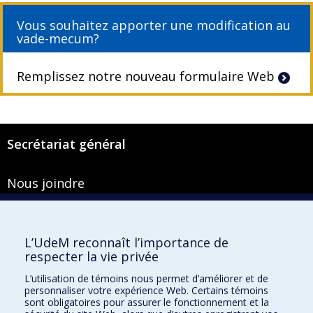
Vous souhaitez apporter une modification au
vade-mecum?
Remplissez notre nouveau formulaire Web
Secrétariat général
Nous joindre
Pavillon Roger-Gaudry
2900, boulevard Édouard-Montpetit
Bureau Y-100-1
L’UdeM reconnaît l’importance de
Montréal (Québec) H3T 1J4
respecter la vie privée
Courriel :
secretariat-general@umontreal.ca
L’utilisation de témoins nous permet d’améliorer et de
personnaliser votre expérience Web. Certains témoins
Admission
sont obligatoires pour assurer le fonctionnement et la