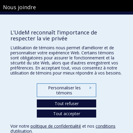
Nous joindre
Pavillon Roger-Gaudry
2900, boulevard Édouard-Montpetit
Bureau Y-100-1
L’UdeM reconnaît l’importance de
Montréal (Québec) H3T 1J4
respecter la vie privée
Courriel :
secretariat-general@umontreal.ca
L’utilisation de témoins nous permet d’améliorer et de
personnaliser votre expérience Web. Certains témoins
Admission
sont obligatoires pour assurer le fonctionnement et la
sécurité du site Web, alors que d’autres enregistrent vos
Plan du site
préférences. En acceptant tout, vous consentez à notre
utilisation de témoins pour mieux répondre à vos besoins.
Accessibilité
Plan du campus
Personnaliser les
>
Accès au portail sécurisé du Secrétariat général
témoins
Recherche dans le vade-mecum
Tout refuser
Tout accepter
Confidentialité
Voir notre
politique de confidentialité
et nos
conditions
Conditions d’utilisation
d’utilisation
.