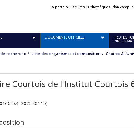
Liens
Répertoire
Facultés
Bibliothèques
Plan campus
externes
E
DOCUMENTS OFFICIELS
PROTECTION
L’INFORMA
 de recherche
Liste des organismes et composition
Chaires à l'Un
re Courtois de l'Institut Courtois 
-0166-5.4, 2022-02-15)
osition