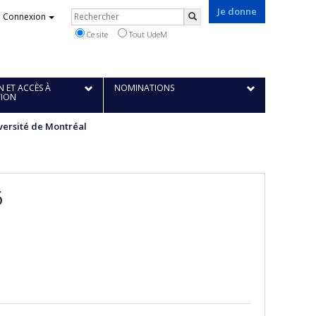
Je donne
Rechercher
Connexion
Rechercher
Ce site
Tout UdeM
 ET ACCÈS À
NOMINATIONS
TION
iversité de Montréal
6