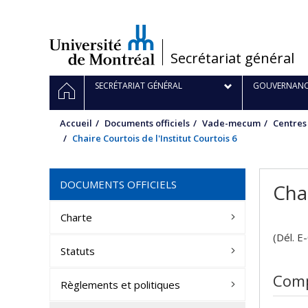
Passer
au
contenu
/
Secrétariat général
Navigation
ACCUEIL
SECRÉTARIAT GÉNÉRAL
GOUVERNANC
principale
Accueil
Documents officiels
Vade-mecum
Centres
Chaire Courtois de l'Institut Courtois 6
DOCUMENTS OFFICIELS
Chai
Charte
(Dél. E
Statuts
Comp
Règlements et politiques