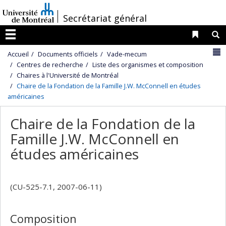
Passer
/
Secrétariat général
au
contenu
Liens 
R
Menu
N
Accueil
Documents officiels
Vade-mecum
Centres de recherche
Liste des organismes et composition
Chaires à l'Université de Montréal
Chaire de la Fondation de la Famille J.W. McConnell en études
américaines
Chaire de la Fondation de la
Famille J.W. McConnell en
études américaines
(CU-525-7.1, 2007-06-11)
Composition