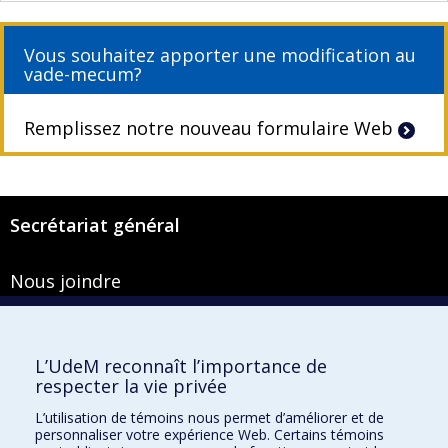
Vous souhaitez apporter une modification au
vade-mecum?
Remplissez notre nouveau formulaire Web
Secrétariat général
Nous joindre
Pavillon Roger-Gaudry
2900, boulevard Édouard-Montpetit
Bureau Y-100-1
L’UdeM reconnaît l’importance de
Montréal (Québec) H3T 1J4
respecter la vie privée
Courriel :
secretariat-general@umontreal.ca
L’utilisation de témoins nous permet d’améliorer et de
personnaliser votre expérience Web. Certains témoins
Admission