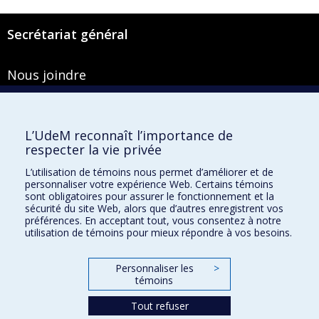
Secrétariat général
Nous joindre
Pavillon Roger-Gaudry
2900, boulevard Édouard-Montpetit
Bureau Y-100-1
L’UdeM reconnaît l’importance de
Montréal (Québec) H3T 1J4
respecter la vie privée
Courriel :
secretariat-general@umontreal.ca
L’utilisation de témoins nous permet d’améliorer et de
personnaliser votre expérience Web. Certains témoins
Admission
sont obligatoires pour assurer le fonctionnement et la
sécurité du site Web, alors que d’autres enregistrent vos
Plan du site
préférences. En acceptant tout, vous consentez à notre
utilisation de témoins pour mieux répondre à vos besoins.
Accessibilité
Plan du campus
Personnaliser les
>
Accès au portail sécurisé du Secrétariat général
témoins
Recherche dans le vade-mecum
Tout refuser