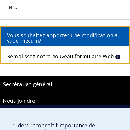
N ...
Vous souhaitez apporter une modification au
vade-mecum?
Remplissez notre nouveau formulaire Web
Secrétariat général
Nous joindre
Pavillon Roger-Gaudry
2900, boulevard Édouard-Montpetit
Bureau Y-100-1
L’UdeM reconnaît l’importance de
Montréal (Québec) H3T 1J4