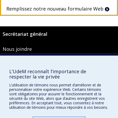
Remplissez notre nouveau formulaire Web
Secrétariat général
Nous joindre
Pavillon Roger-Gaudry
2900, boulevard Édouard-Montpetit
Bureau Y-100-1
L’UdeM reconnaît l’importance de
Montréal (Québec) H3T 1J4
respecter la vie privée
Courriel :
secretariat-general@umontreal.ca
L’utilisation de témoins nous permet d’améliorer et de
personnaliser votre expérience Web. Certains témoins
Admission
sont obligatoires pour assurer le fonctionnement et la
sécurité du site Web, alors que d’autres enregistrent vos
Plan du site
préférences. En acceptant tout, vous consentez à notre
utilisation de témoins pour mieux répondre à vos besoins.
Accessibilité
Plan du campus