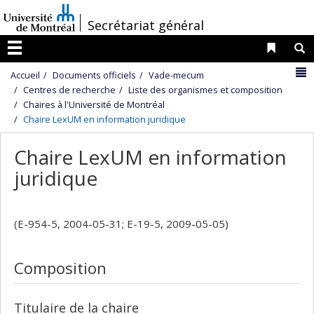
Passer
/
Secrétariat général
au
contenu
Liens 
R
Menu
N
Accueil
Documents officiels
Vade-mecum
Centres de recherche
Liste des organismes et composition
Chaires à l'Université de Montréal
Chaire LexUM en information juridique
Chaire LexUM en information
juridique
(E-954-5, 2004-05-31; E-19-5, 2009-05-05)
Composition
Titulaire de la chaire