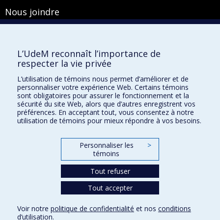
Nous joindre
Pavillon Roger-Gaudry
2900, boulevard Édouard-Montpetit
Bureau Y-100-1
L’UdeM reconnaît l’importance de
Montréal (Québec) H3T 1J4
respecter la vie privée
Courriel :
secretariat-general@umontreal.ca
L’utilisation de témoins nous permet d’améliorer et de
personnaliser votre expérience Web. Certains témoins
Admission
sont obligatoires pour assurer le fonctionnement et la
sécurité du site Web, alors que d’autres enregistrent vos
Plan du site
préférences. En acceptant tout, vous consentez à notre
utilisation de témoins pour mieux répondre à vos besoins.
Accessibilité
Plan du campus
Personnaliser les
>
Accès au portail sécurisé du Secrétariat général
témoins
Recherche dans le vade-mecum
Tout refuser
Tout accepter
Confidentialité
Voir notre
politique de confidentialité
et nos
conditions
Conditions d’utilisation
d’utilisation
.