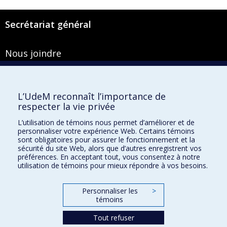
Secrétariat général
Nous joindre
Pavillon Roger-Gaudry
2900, boulevard Édouard-Montpetit
Bureau Y-100-1
L’UdeM reconnaît l’importance de
Montréal (Québec) H3T 1J4
respecter la vie privée
Courriel :
secretariat-general@umontreal.ca
L’utilisation de témoins nous permet d’améliorer et de
personnaliser votre expérience Web. Certains témoins
Admission
sont obligatoires pour assurer le fonctionnement et la
sécurité du site Web, alors que d’autres enregistrent vos
Plan du site
préférences. En acceptant tout, vous consentez à notre
utilisation de témoins pour mieux répondre à vos besoins.
Accessibilité
Plan du campus
Personnaliser les
>
Accès au portail sécurisé du Secrétariat général
témoins
Recherche dans le vade-mecum
Tout refuser