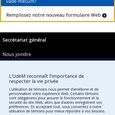
vade-mecum?
Remplissez notre nouveau formulaire Web
Secrétariat général
Nous joindre
Pavillon Roger-Gaudry
2900, boulevard Édouard-Montpetit
Bureau Y-100-1
L’UdeM reconnaît l’importance de
Montréal (Québec) H3T 1J4
respecter la vie privée
Courriel :
secretariat-general@umontreal.ca
L’utilisation de témoins nous permet d’améliorer et de
personnaliser votre expérience Web. Certains témoins
Admission
sont obligatoires pour assurer le fonctionnement et la
sécurité du site Web, alors que d’autres enregistrent vos
Plan du site
préférences. En acceptant tout, vous consentez à notre
utilisation de témoins pour mieux répondre à vos besoins.
Accessibilité