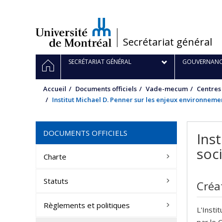
Passer
au
contenu
/
Secrétariat général
Navigation
ACCUEIL
SECRÉTARIAT GÉNÉRAL
GOUVERNANC
principale
Accueil
Documents officiels
Vade-mecum
Centres
Institut Michael D. Penner sur les enjeux environnem
DOCUMENTS OFFICIELS
Ins
soc
Charte
Statuts
Créa
Règlements et politiques
L'Insti
par le 