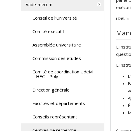
Vade-mecum
exécuti
Conseil de l'Université
(Dél. E
Comité exécutif
Man
Assemblée universitaire
L'Insti
questio
Commission des études
L'Insti
Comité de coordination UdeM
É
– HEC – Poly
F
Direction générale
v
A
Facultés et départements
É
M
Conseils représentant
Comp
Centres de recherche