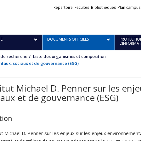
Liens
Répertoire
Facultés
Bibliothèques
Plan campus
externes
E
DOCUMENTS OFFICIELS
PROTECTION
L’INFORMA
 de recherche
Liste des organismes et composition
entaux, sociaux et de gouvernance (ESG)
titut Michael D. Penner sur les en
iaux et de gouvernance (ESG)
tion
tut Michael D. Penner sur les enjeux sur les enjeux environnemen
Comité exécutif lors de sa 0180e séance tenue le 13 juin 2023. 