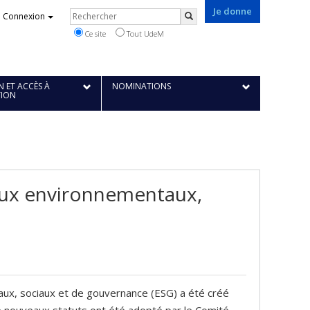
Je donne
Rechercher
Connexion
Rechercher
Ce site
Tout UdeM
 ET ACCÈS À
NOMINATIONS
TION
jeux environnementaux,
taux, sociaux et de gouvernance (ESG) a été créé
De nouveaux statuts ont été adopté par le Comité