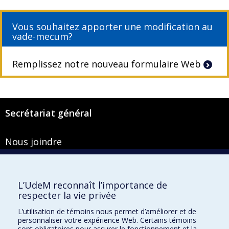
Vous souhaitez apporter une modification au
vade-mecum?
Remplissez notre nouveau formulaire Web
Secrétariat général
Nous joindre
Pavillon Roger-Gaudry
2900, boulevard Édouard-Montpetit
Bureau Y-100-1
L’UdeM reconnaît l’importance de
Montréal (Québec) H3T 1J4
respecter la vie privée
Courriel :
secretariat-general@umontreal.ca
L’utilisation de témoins nous permet d’améliorer et de
personnaliser votre expérience Web. Certains témoins
Admission
sont obligatoires pour assurer le fonctionnement et la