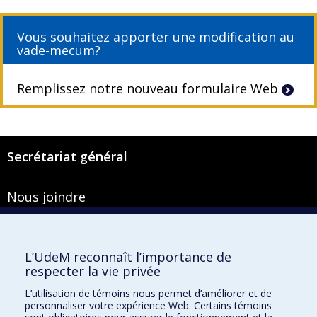
Vous souhaitez apporter une modification au
vade-mecum?
Remplissez notre nouveau formulaire Web
Secrétariat général
Nous joindre
Pavillon Roger-Gaudry
2900, boulevard Édouard-Montpetit
Bureau Y-100-1
L’UdeM reconnaît l’importance de
Montréal (Québec) H3T 1J4
respecter la vie privée
Courriel :
secretariat-general@umontreal.ca
L’utilisation de témoins nous permet d’améliorer et de
personnaliser votre expérience Web. Certains témoins
Admission