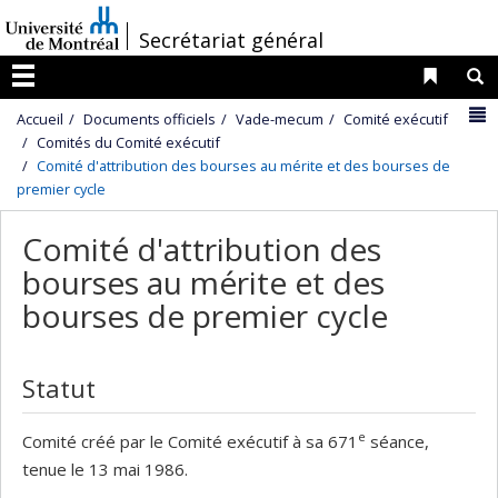
Passer
/
Secrétariat général
au
contenu
Liens 
R
Menu
N
Accueil
Documents officiels
Vade-mecum
Comité exécutif
Comités du Comité exécutif
Comité d'attribution des bourses au mérite et des bourses de
premier cycle
Comité d'attribution des
bourses au mérite et des
bourses de premier cycle
Statut
e
Comité créé par le Comité exécutif à sa 671
séance,
tenue le 13 mai 1986.