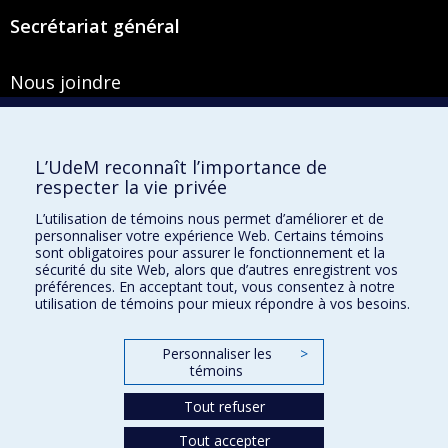
Secrétariat général
Nous joindre
Pavillon Roger-Gaudry
2900, boulevard Édouard-Montpetit
Bureau Y-100-1
L’UdeM reconnaît l’importance de
Montréal (Québec) H3T 1J4
respecter la vie privée
Courriel :
secretariat-general@umontreal.ca
L’utilisation de témoins nous permet d’améliorer et de
personnaliser votre expérience Web. Certains témoins
Admission
sont obligatoires pour assurer le fonctionnement et la
sécurité du site Web, alors que d’autres enregistrent vos
Plan du site
préférences. En acceptant tout, vous consentez à notre
utilisation de témoins pour mieux répondre à vos besoins.
Accessibilité
Plan du campus
Personnaliser les
>
témoins
Accès au portail sécurisé du Secrétariat général
Recherche dans le vade-mecum
Tout refuser
Tout accepter