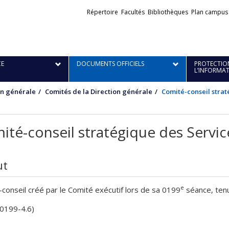
Liens
Répertoire
Facultés
Bibliothèques
Plan campus
externes
E
DOCUMENTS OFFICIELS
PROTECTION
L’INFORMA
on générale
Comités de la Direction générale
Comité-conseil strat
ité-conseil stratégique des Service
ut
e
conseil créé par le Comité exécutif lors de sa 0199
séance, tenu
-0199-4.6)