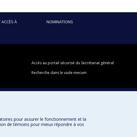
 ACCÈS À
NOMINATIONS
Accès au portail sécurisé du Secrétariat général
Recherche dans le vade-mecum
atoires pour assurer le fonctionnement et la
sation de témoins pour mieux répondre à vos