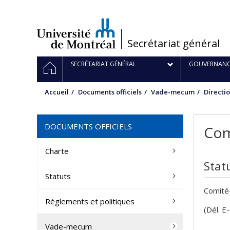
Passer
au
contenu
/
Secrétariat général
Navigation
ACCUEIL
SECRÉTARIAT GÉNÉRAL
GOUVERNANC
principale
Accueil
Documents officiels
Vade-mecum
Directi
DOCUMENTS OFFICIELS
Com
Charte
Stat
Statuts
Comité-
Règlements et politiques
(Dél. E
Vade-mecum