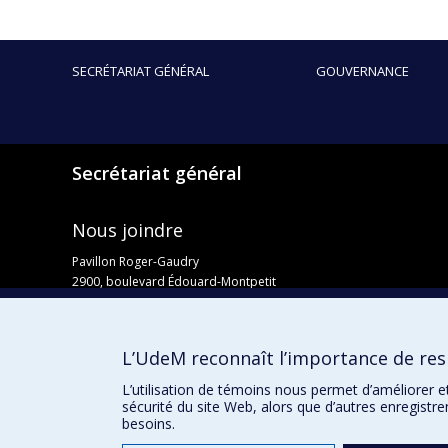
SECRÉTARIAT GÉNÉRAL
GOUVERNANCE
Secrétariat général
Nous joindre
Pavillon Roger-Gaudry
2900, boulevard Édouard-Montpetit
Bureau Y-100-1
Montréal (Québec) H3T 1J4
Courriel :
secretariat-general@umontreal.ca
L’UdeM reconnaît l’importance de resp
Admission
L’utilisation de témoins nous permet d’améliorer e
sécurité du site Web, alors que d’autres enregistr
besoins.