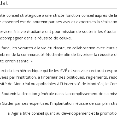
dat
té-conseil stratégique a une stricte fonction-conseil auprès de la
e essentiel est de soutenir par ses avis et expertises la réalisati
ervices à la vie étudiante ont pour mission de soutenir les étudia
accompagner dans la réussite de celui-ci.
 faire, les Services à la vie étudiante, en collaboration avec leur
bres de la communauté étudiante afin de favoriser la réussite d
te enrichissante. »
ect du lien hiérarchique qui lie les SVÉ et son vice-rectorat respon
ées par l'institution, à l'intérieur des politiques, règlements, ré
rsité de Montréal ou applicables à l'Université de Montréal, le Co
) Soutenir la direction générale dans l'accomplissement de sa miss
) Guider par ses expertises l'implantation réussie de son plan str
a. Agir à titre conseil quant au développement et la promotio