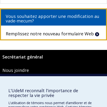
Vous souhaitez apporter une modification au
vade-mecum?
Remplissez notre nouveau formulaire Web
Secrétariat général
Nous joindre
Pavillon Roger-Gaudry
2900, boulevard Édouard-Montpetit
Bureau Y-100-1
L’UdeM reconnaît l’importance de
Montréal (Québec) H3T 1J4
respecter la vie privée
Courriel :
secretariat-general@umontreal.ca
L’utilisation de témoins nous permet d’améliorer et de
personnaliser votre expérience Web. Certains témoins