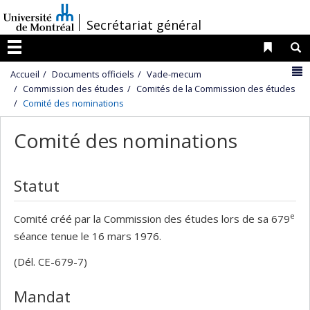
Passer
/
Secrétariat général
au
contenu
Liens 
R
Menu
N
Accueil
Documents officiels
Vade-mecum
Commission des études
Comités de la Commission des études
Comité des nominations
Comité des nominations
Statut
e
Comité créé par la Commission des études lors de sa 679
séance tenue le 16 mars 1976.
(Dél. CE-679-7)
Mandat