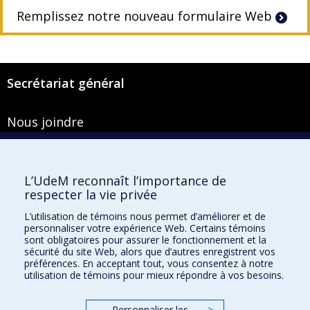
Remplissez notre nouveau formulaire Web
Secrétariat général
Nous joindre
Pavillon Roger-Gaudry
2900, boulevard Édouard-Montpetit
Bureau Y-100-1
L’UdeM reconnaît l’importance de
Montréal (Québec) H3T 1J4
respecter la vie privée
Courriel :
secretariat-general@umontreal.ca
L’utilisation de témoins nous permet d’améliorer et de
personnaliser votre expérience Web. Certains témoins
Admission
sont obligatoires pour assurer le fonctionnement et la
sécurité du site Web, alors que d’autres enregistrent vos
Plan du site
préférences. En acceptant tout, vous consentez à notre
utilisation de témoins pour mieux répondre à vos besoins.
Accessibilité
Plan du campus
Personnaliser les
>