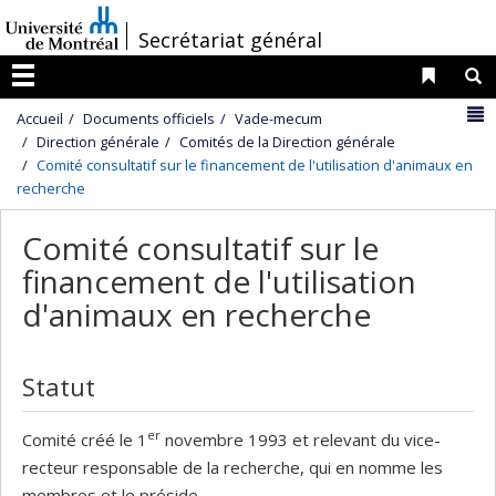
Passer
/
Secrétariat général
au
contenu
Liens 
R
Menu
N
Accueil
Documents officiels
Vade-mecum
Direction générale
Comités de la Direction générale
Comité consultatif sur le financement de l'utilisation d'animaux en
recherche
Comité consultatif sur le
financement de l'utilisation
d'animaux en recherche
Statut
er
Comité créé le 1
novembre 1993 et relevant du vice-
recteur responsable de la recherche, qui en nomme les
membres et le préside.