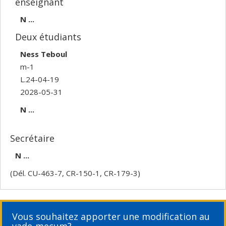
enseignant
N ...
Deux étudiants
Ness Teboul
m-1
L.24-04-19
2028-05-31
N ...
Secrétaire
N ...
(Dél. CU-463-7, CR-150-1, CR-179-3)
Vous souhaitez apporter une modification au