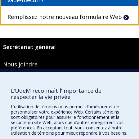
vade-mecum?
Remplissez notre nouveau formulaire Web
Secrétariat général
Nous joindre
Pavillon Roger-Gaudry
2900, boulevard Édouard-Montpetit
Bureau Y-100-1
L’UdeM reconnaît l’importance de
Montréal (Québec) H3T 1J4
respecter la vie privée
Courriel :
secretariat-general@umontreal.ca
L’utilisation de témoins nous permet d’améliorer et de
personnaliser votre expérience Web. Certains témoins
Admission
sont obligatoires pour assurer le fonctionnement et la
sécurité du site Web, alors que d’autres enregistrent vos
Plan du site
préférences. En acceptant tout, vous consentez à notre
utilisation de témoins pour mieux répondre à vos besoins.
Accessibilité