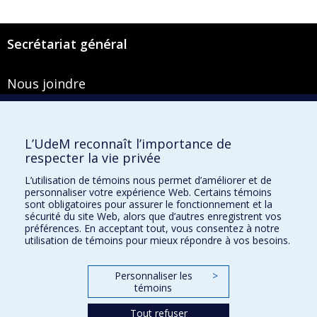
Secrétariat général
Nous joindre
Pavillon Roger-Gaudry
2900, boulevard Édouard-Montpetit
Bureau Y-100-1
L’UdeM reconnaît l’importance de
Montréal (Québec) H3T 1J4
respecter la vie privée
Courriel :
secretariat-general@umontreal.ca
L’utilisation de témoins nous permet d’améliorer et de
personnaliser votre expérience Web. Certains témoins
Admission
sont obligatoires pour assurer le fonctionnement et la
sécurité du site Web, alors que d’autres enregistrent vos
Plan du site
préférences. En acceptant tout, vous consentez à notre
utilisation de témoins pour mieux répondre à vos besoins.
Accessibilité
Plan du campus
Personnaliser les
>
Accès au portail sécurisé du Secrétariat général
témoins
Recherche dans le vade-mecum
Tout refuser