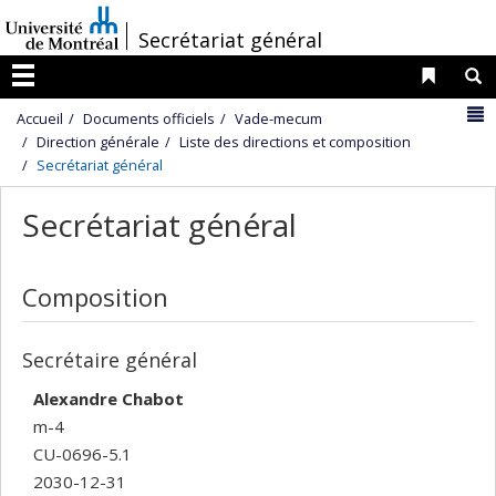
Passer
/
Secrétariat général
au
contenu
Liens 
R
Menu
N
Accueil
Documents officiels
Vade-mecum
Direction générale
Liste des directions et composition
Secrétariat général
Secrétariat général
Composition
Secrétaire général
Alexandre Chabot
m-4
CU-0696-5.1
2030-12-31