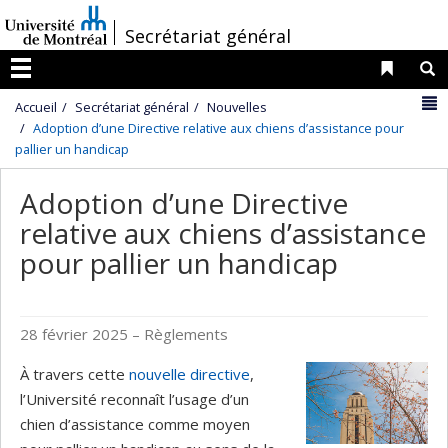
Passer
/
Secrétariat général
au
contenu
Liens 
R
Menu
N
Accueil
Secrétariat général
Nouvelles
Adoption d’une Directive relative aux chiens d’assistance pour
pallier un handicap
Adoption d’une Directive
relative aux chiens d’assistance
pour pallier un handicap
28 février 2025
– Règlements
À travers cette
nouvelle directive
,
l’Université reconnaît l’usage d’un
chien d’assistance comme moyen