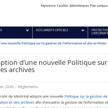
Liens
Répertoire
Facultés
Bibliothèques
Plan campus
externes
E
DOCUMENTS OFFICIELS
PROTECTION
L’INFORMA
une nouvelle Politique sur la gestion de l’information et des archives
ption d’une nouvelle Politique sur 
des archives
vier 2026
– Règlements
rsité de Montréal adopte une nouvelle
Politique sur la gestion de
mation et des archives
afin d’encadrer la gestion de l’information e