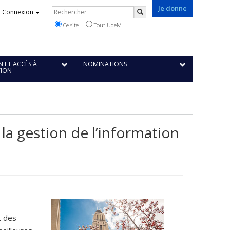
Je donne
Rechercher
Connexion
Rechercher
Ce site
Tout UdeM
 ET ACCÈS À
NOMINATIONS
TION
la gestion de l’information
t des