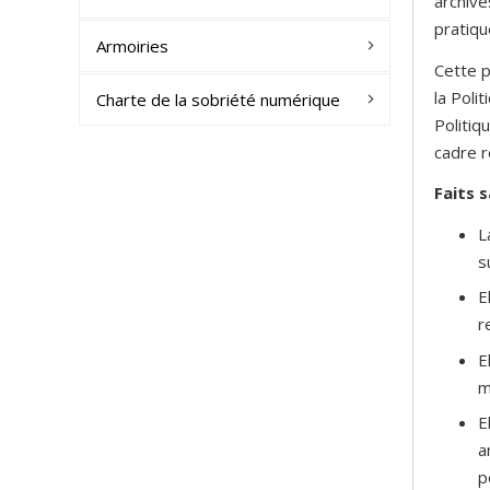
archive
pratiqu
Armoiries
Cette p
la Poli
Charte de la sobriété numérique
Politiq
cadre r
Faits s
L
s
E
r
E
m
E
a
p