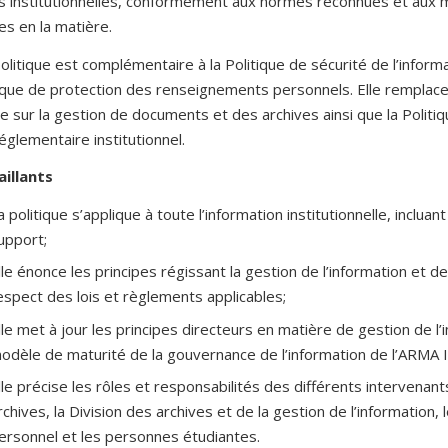
s institutionnelles, conformément aux normes reconnues et aux m
es en la matière.
olitique est complémentaire à la Politique de sécurité de l’informa
tique de protection des renseignements personnels. Elle remplace
ue sur la gestion de documents et des archives ainsi que la Politiq
églementaire institutionnel.
aillants
a politique s’applique à toute l’information institutionnelle, inclu
upport;
lle énonce les principes régissant la gestion de l’information et de
espect des lois et règlements applicables;
lle met à jour les principes directeurs en matière de gestion de l’
odèle de maturité de la gouvernance de l’information de l’ARMA I
lle précise les rôles et responsabilités des différents intervenant
rchives, la Division des archives et de la gestion de l’information
ersonnel et les personnes étudiantes.