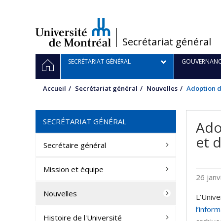
Passer
au
contenu
/
Secrétariat général
Navigation
ACCUEIL
SECRÉTARIAT GÉNÉRAL
GOUVERNANC
principale
Accueil
Secrétariat général
Nouvelles
Adoption d’
SECRÉTARIAT GÉNÉRAL
Ado
et 
Secrétaire général
Mission et équipe
26 jan
Nouvelles
L’Unive
l’infor
Histoire de l'Université