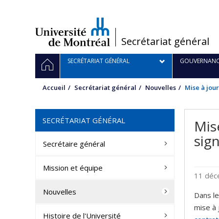
Passer
au
contenu
/
Secrétariat général
Navigation
ACCUEIL
SECRÉTARIAT GÉNÉRAL
GOUVERNANC
principale
Accueil
Secrétariat général
Nouvelles
Mise à jou
SECRÉTARIAT GÉNÉRAL
Mis
sig
Secrétaire général
Mission et équipe
11 dé
Nouvelles
Dans le
mise à 
Histoire de l'Université