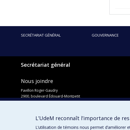
SECRÉTARIAT GÉNÉRAL
GOUVERNANCE
Secrétariat général
Nous joindre
Pavillon Roger-Gaudry
2900, boulevard Édouard-Montpetit
Bureau Y-100-1
Montréal (Québec) H3T 1J4
Courriel :
secretariat-general@umontreal.ca
L’UdeM reconnaît l’importance de resp
Admission
L’utilisation de témoins nous permet d’améliorer e