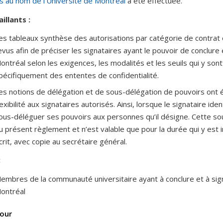
s au nom de l’Université de Montréal
a été effectuée.
aillants :
es tableaux synthèse des autorisations par catégorie de contrat 
evus afin de préciser les signataires ayant le pouvoir de conclure
ontréal selon les exigences, les modalités et les seuils qui y sont
pécifiquement des ententes de confidentialité.
es notions de délégation et de sous-délégation de pouvoirs ont 
lexibilité aux signataires autorisés. Ainsi, lorsque le signataire ident
ous-déléguer ses pouvoirs aux personnes qu’il désigne. Cette so
u présent règlement et n’est valable que pour la durée qui y est 
crit, avec copie au secrétaire général.
:
embres de la communauté universitaire ayant à conclure et à sig
ontréal
our