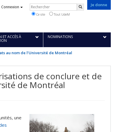
Je donne
Rechercher
Connexion
Rechercher
Ce site
Tout UdeM
 ET ACCÈS À
NOMINATIONS
TION
rats au nom de l’Université de Montréal
risations de conclure et de
rsité de Montréal
unités, une
 des