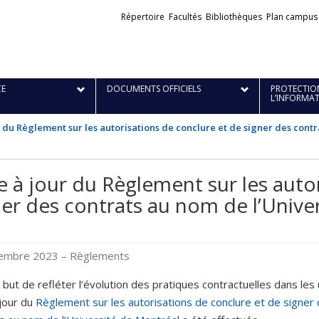
Liens
Répertoire
Facultés
Bibliothèques
Plan campus
externes
E
DOCUMENTS OFFICIELS
PROTECTION
L’INFORMA
r du Règlement sur les autorisations de conclure et de signer des cont
e à jour du Règlement sur les auto
ner des contrats au nom de l’Unive
cembre 2023
– Règlements
 but de refléter l’évolution des pratiques contractuelles dans les 
jour du
Règlement sur les autorisations de conclure et de signer