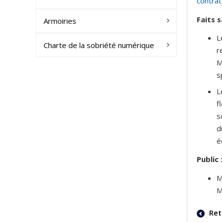
contrat
Faits s
Armoiries
L
Charte de la sobriété numérique
r
M
s
L
f
s
d
é
Public 
M
M
Ret