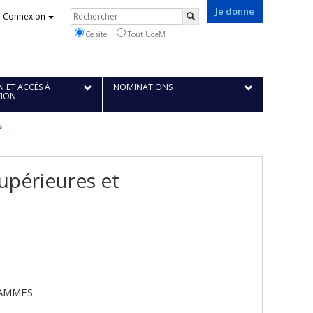
Je donne
Rechercher
Connexion
Rechercher
Ce site
Tout UdeM
 ET ACCÈS À
NOMINATIONS
TION
s
périeures et
RAMMES