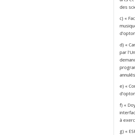
des sci
c) « Fa
musique
d’optom
d) « C
par l'U
demande
progra
annulés
e) « Co
d’optom
f) « Do
interfa
à exerc
g) « ES