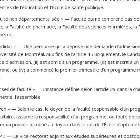
ences de l’éducation et l’École de santé publique.
culté non départementalisée » — Faculté qui ne comprend pas de d
, la Faculté de pharmacie, la Faculté des sciences infirmières, la
étrie.
andidat » — Une personne qui a déposé une demande d'admission
niversité de Montréal. Aux fins de l'article 45 uniquement, le Candi
 d'admission, (ii) est admis à un programme, (iii) est inscrit à
mme, ou (iv) a commencé le premier trimestre d'un programme ma
.
nseil de faculté » — L’instance définie selon l’article 29 dans la cha
étrie, l’assemblée.
yen » — Selon le cas, le doyen de la faculté responsable d’un pro
cultaire, assume la responsabilité d’un programme, ou toute perso
er un pouvoir attribué au doyen; dans le cas de l’École d’optométri
P » — Le Vice-rectorat adjoint aux études supérieures et postdo