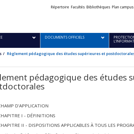
Liens
Répertoire
Facultés
Bibliothèques
Plan campus
externes
E
DOCUMENTS OFFICIELS
PROTECTION
L’INFORMA
s
Règlement pédagogique des études supérieures et postdoctorale
lement pédagogique des études su
tdoctorales
CHAMP D'APPLICATION
CHAPITRE I - DÉFINITIONS
CHAPITRE II - DISPOSITIONS APPLICABLES À TOUS LES PROG