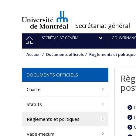
Passer
au
contenu
/
Secrétariat général
Navigation
ACCUEIL
SECRÉTARIAT GÉNÉRAL
GOUVERNANC
principale
Accueil
Documents officiels
Règlements et politique
DOCUMENTS OFFICIELS
Règ
pos
Charte
Statuts
Règlements et politiques
Vade-mecum