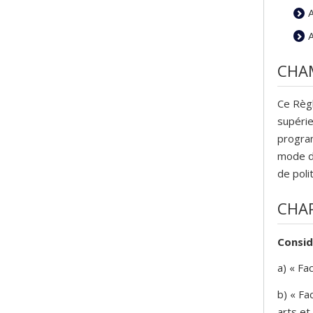
CHAM
Ce Règl
supérie
program
mode d
de poli
CHAP
Consid
a) « Fa
b) « Fa
arts et