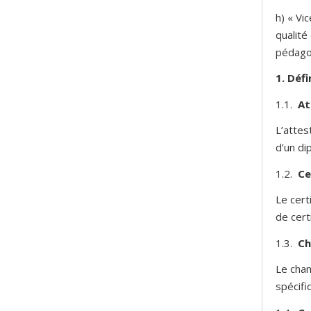
h) « Vi
qualité
pédago
1. Défi
1.1.
At
L’attes
d’un di
1.2.
Ce
Le cert
de cert
1.3.
Ch
Le cham
spécifi