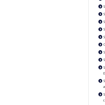
S
S
S
a
c