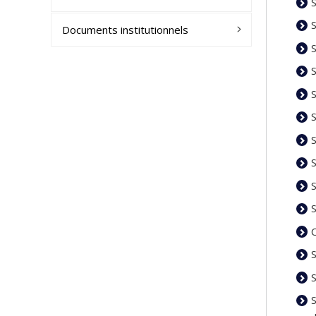
S
S
Documents institutionnels
S
S
S
S
S