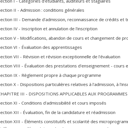
ection I - Catégories d'étudiants, auditeurs et stagiaires
ection II - Admission : conditions générales
Section III - Demande d'admission, reconnaissance de crédits et t
ection IV - Inscription et annulation de l'inscription
Section V - Modifications, abandon de cours et changement de 
Section VI - Évaluation des apprentissages
ection VII - Révision et révision exceptionnelle de l'évaluation
Section VIII - Évaluation des prestations d'enseignement - cours
Section IX - Règlement propre à chaque programme
ection X - Dispositions particulières relatives à l'admission, à l'ins
CHAPITRE III - DISPOSITIONS APPLICABLES AUX PROGRAMMES
ection XI - Conditions d'admissibilité et cours imposés
ection XII - Évaluation, fin de la candidature et réadmission
Section XIII - Éléments constitutifs et scolarité des microprogra