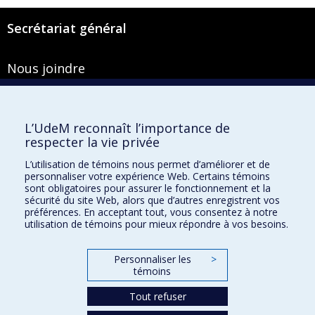
Secrétariat général
Nous joindre
Pavillon Roger-Gaudry
2900, boulevard Édouard-Montpetit
Bureau Y-100-1
L’UdeM reconnaît l’importance de
Montréal (Québec) H3T 1J4
respecter la vie privée
Courriel :
secretariat-general@umontreal.ca
L’utilisation de témoins nous permet d’améliorer et de
personnaliser votre expérience Web. Certains témoins
Admission
sont obligatoires pour assurer le fonctionnement et la
sécurité du site Web, alors que d’autres enregistrent vos
Plan du site
préférences. En acceptant tout, vous consentez à notre
utilisation de témoins pour mieux répondre à vos besoins.
Accessibilité
Plan du campus
Personnaliser les
>
Accès au portail sécurisé du Secrétariat général
témoins
Recherche dans le vade-mecum
Tout refuser