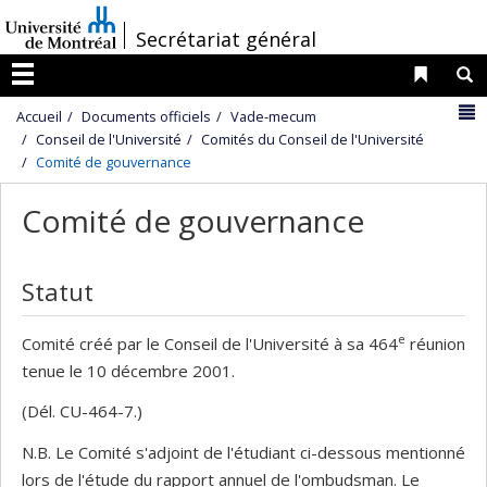
Passer
/
Secrétariat général
au
contenu
Liens 
R
Menu
N
Accueil
Documents officiels
Vade-mecum
Conseil de l'Université
Comités du Conseil de l'Université
Comité de gouvernance
Comité de gouvernance
Statut
e
Comité créé par le Conseil de l'Université à sa 464
réunion
tenue le 10 décembre 2001.
(Dél. CU-464-7.)
N.B. Le Comité s'adjoint de l'étudiant ci-dessous mentionné
lors de l'étude du rapport annuel de l'ombudsman. Le