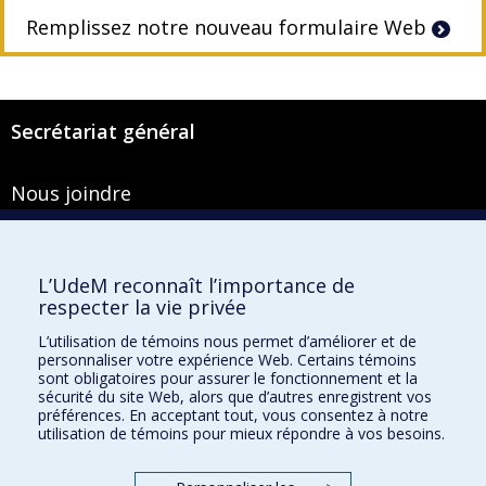
Remplissez notre nouveau formulaire Web
Secrétariat général
Nous joindre
Pavillon Roger-Gaudry
2900, boulevard Édouard-Montpetit
Bureau Y-100-1
L’UdeM reconnaît l’importance de
Montréal (Québec) H3T 1J4
respecter la vie privée
Courriel :
secretariat-general@umontreal.ca
L’utilisation de témoins nous permet d’améliorer et de
personnaliser votre expérience Web. Certains témoins
Admission
sont obligatoires pour assurer le fonctionnement et la
sécurité du site Web, alors que d’autres enregistrent vos
Plan du site
préférences. En acceptant tout, vous consentez à notre
utilisation de témoins pour mieux répondre à vos besoins.
Accessibilité
Plan du campus