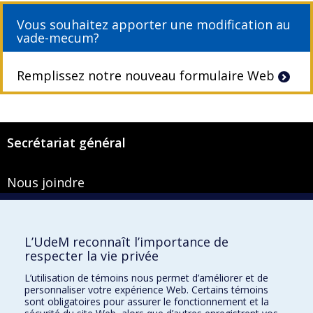
Vous souhaitez apporter une modification au
vade-mecum?
Remplissez notre nouveau formulaire Web
Secrétariat général
Nous joindre
Pavillon Roger-Gaudry
2900, boulevard Édouard-Montpetit
Bureau Y-100-1
L’UdeM reconnaît l’importance de
Montréal (Québec) H3T 1J4
respecter la vie privée
Courriel :
secretariat-general@umontreal.ca
L’utilisation de témoins nous permet d’améliorer et de
personnaliser votre expérience Web. Certains témoins
Admission
sont obligatoires pour assurer le fonctionnement et la