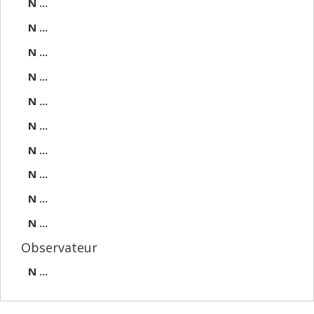
N ...
N ...
N ...
N ...
N ...
N ...
N ...
N ...
N ...
N ...
Observateur
N ...