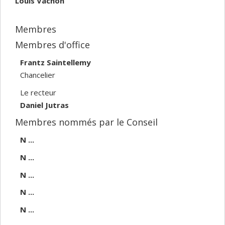
Louis Vachon
Membres
Membres d'office
Frantz Saintellemy
Chancelier
Le recteur
Daniel Jutras
Membres nommés par le Conseil
N ...
N ...
N ...
N ...
N ...