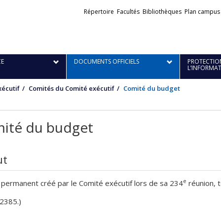
Liens
Répertoire
Facultés
Bibliothèques
Plan campus
externes
E
DOCUMENTS OFFICIELS
PROTECTION
L’INFORMA
écutif
Comités du Comité exécutif
Comité du budget
ité du budget
ut
e
permanent créé par le Comité exécutif lors de sa 234
réunion, t
-2385.)