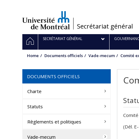
Passer
au
contenu
/
Secrétariat général
Navigation
HOME
SECRÉTARIAT GÉNÉRAL
GOUVERNANC
principale
Home
Documents officiels
Vade-mecum
Comité ex
DOCUMENTS OFFICIELS
Com
Charte
Stat
Statuts
Comité 
Règlements et politiques
(Dél. E
Vade-mecum