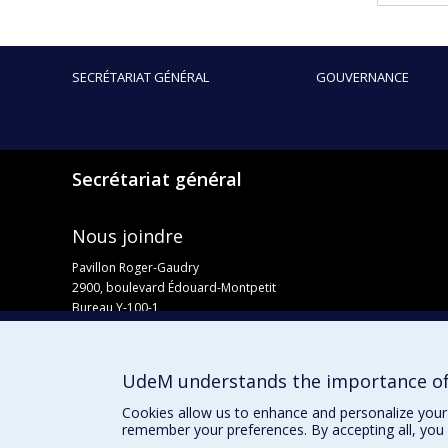
SECRÉTARIAT GÉNÉRAL
GOUVERNANCE
Secrétariat général
Nous joindre
Pavillon Roger-Gaudry
2900, boulevard Édouard-Montpetit
Bureau Y-100-1
Montréal (Québec) H3T 1J4
Courriel :
secretariat-general@umontreal.ca
UdeM understands the importance of
Admission
Cookies allow us to enhance and personalize your 
remember your preferences. By accepting all, you 