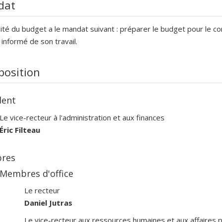
dat
té du budget a le mandat suivant : préparer le budget pour le c
 informé de son travail.
osition
dent
Le vice-recteur à l'administration et aux finances
Éric Filteau
res
Membres d'office
Le recteur
Daniel Jutras
Le vice-recteur aux ressources humaines et aux affaires 