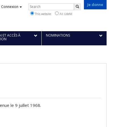
Je donne
Rechercher
Connexion
Search
This website
All UdeM
 ET ACCÈS À
NOMINATIONS
TION
enue le 9 juillet 1968.